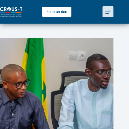
Passer
au
Faire un don
contenu