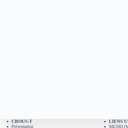
CROUS-T
LIENS U
Présentation
MESRI (Mi